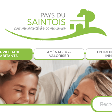
RVICE AUX
AMÉNAGER &
ENTREP
ABITANTS
VALORISER
IN