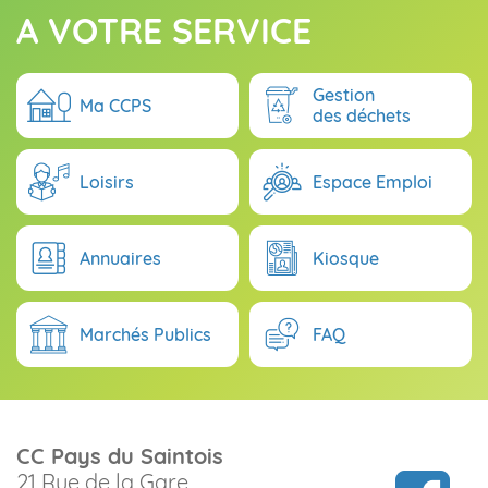
A VOTRE SERVICE
Gestion
Ma CCPS
des déchets
Loisirs
Espace Emploi
Annuaires
Kiosque
Marchés Publics
FAQ
CC Pays du Saintois
21 Rue de la Gare