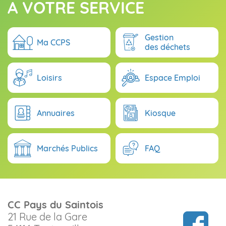
A VOTRE SERVICE
Gestion
Ma CCPS
des déchets
Loisirs
Espace Emploi
Annuaires
Kiosque
Marchés Publics
FAQ
CC Pays du Saintois
21 Rue de la Gare