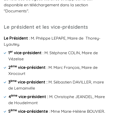
disponible en téléchargement dans la section
"Documents".
Le président et les vice-présidents
Le Président
: M. Philippe LEPAPE, Maire de Thorey-
Lyautey.
er
1
vice-président
: M. Stéphane COLIN, Maire de
Vézelise
ème
2
vice-président
: M. Marc François, Maire de
Xirocourt
ème
3
vice-président :
M. Sébastien DAVILLER, maire
de Lemainville
ème
4
vice-président :
M. Christophe JEANDEL, Maire
de Houdelmont
ème
5
vice-présidente
: Mme Marie-Hélène BOUVIER,