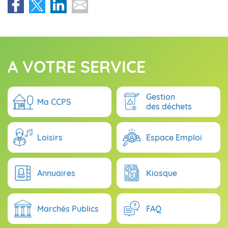
A VOTRE SERVICE
Gestion
Ma CCPS
des déchets
Loisirs
Espace Emploi
Annuaires
Kiosque
Marchés Publics
FAQ