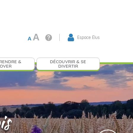
A
Espace Élus
A
RENDRE &
DÉCOUVRIR & SE
NOVER
DIVERTIR
is