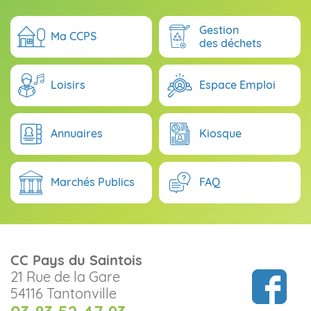
Gestion
Ma CCPS
des déchets
Loisirs
Espace Emploi
Annuaires
Kiosque
Marchés Publics
FAQ
CC Pays du Saintois
21 Rue de la Gare
54116 Tantonville