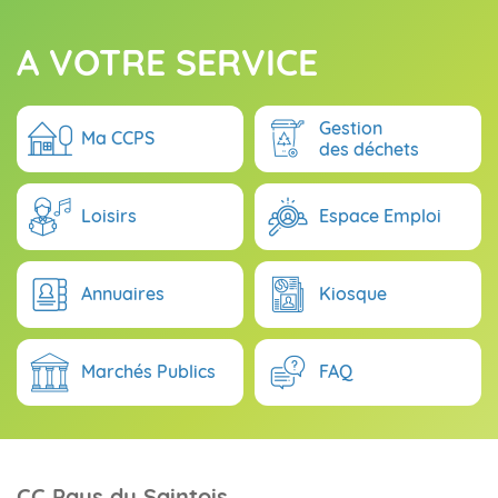
A VOTRE SERVICE
Gestion
Ma CCPS
des déchets
Loisirs
Espace Emploi
Annuaires
Kiosque
Marchés Publics
FAQ
CC Pays du Saintois