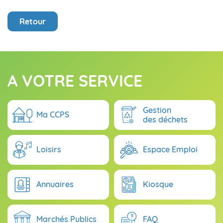
Retour
A VOTRE SERVICE
Gestion
Ma CCPS
des déchets
Loisirs
Espace Emploi
Annuaires
Kiosque
Marchés Publics
FAQ