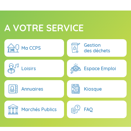
A VOTRE SERVICE
Gestion
Ma CCPS
des déchets
Loisirs
Espace Emploi
Annuaires
Kiosque
Marchés Publics
FAQ