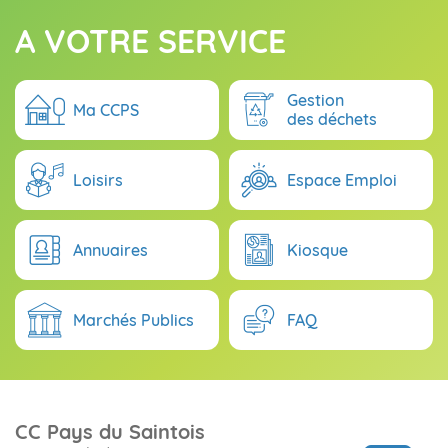
A VOTRE SERVICE
Gestion
Ma CCPS
des déchets
Loisirs
Espace Emploi
Annuaires
Kiosque
Marchés Publics
FAQ
CC Pays du Saintois