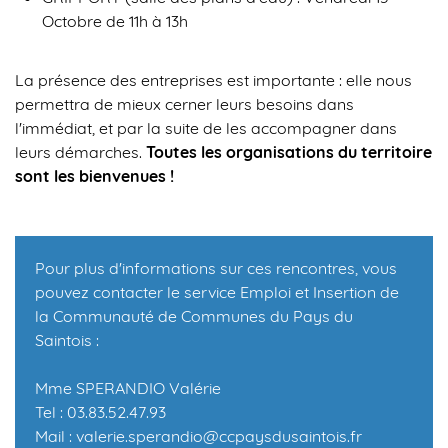
Octobre de 11h à 13h
La présence des entreprises est importante : elle nous
permettra de mieux cerner leurs besoins dans
l'immédiat, et par la suite de les accompagner dans
leurs démarches.
Toutes les organisations du territoire
sont les bienvenues !
Pour plus d'informations sur ces rencontres, vous
pouvez contacter le service Emploi et Insertion de
la Communauté de Communes du Pays du
Saintois :
Mme SPERANDIO Valérie
Tel : 03.83.52.47.93
Mail :
valerie.sperandio@ccpaysdusaintois.fr