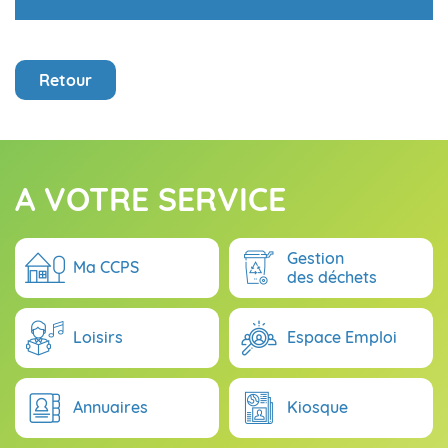
Retour
A VOTRE SERVICE
Gestion
Ma CCPS
des déchets
Loisirs
Espace Emploi
Annuaires
Kiosque