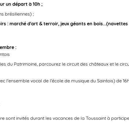
ur un départ à 10h ;
s brésiliennes) ;
irs : marché d'art & terroir, jeux géants en bois...(navettes
tembre :
ntois
s du Patrimoine, parcourez le circuit des châteaux et le circui
ec l'ensemble vocal de l'école de musique du Saintois) de 16h
:
ire sont invités durant les vacances de la Toussaint à particip