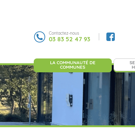
Contactez-nous
03 83 52 47 93
LA COMMUNAUTÉ DE
SE
COMMUNES
H