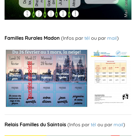
Familles Rurales Madon
(Infos par
tél
ou par
mail
)
Relais Familles du Saintois
(Infos par
tél
ou par
mail
)