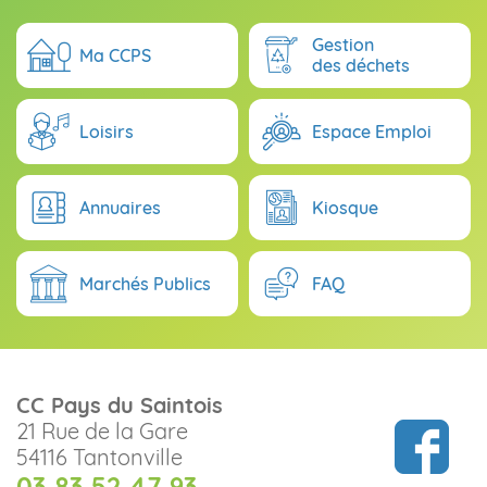
Gestion
Ma CCPS
des déchets
Loisirs
Espace Emploi
Annuaires
Kiosque
Marchés Publics
FAQ
CC Pays du Saintois
21 Rue de la Gare
54116 Tantonville
03 83 52 47 93