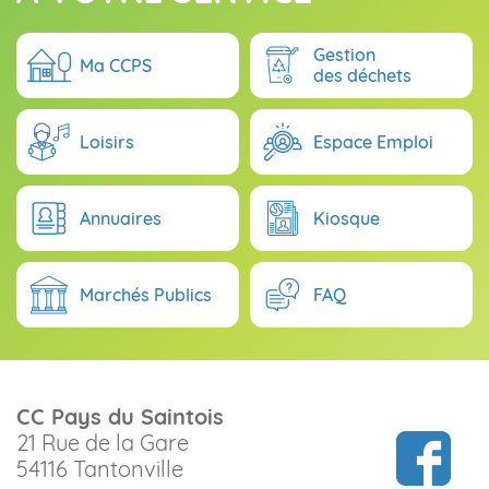
Gestion
Ma CCPS
des déchets
Loisirs
Espace Emploi
Annuaires
Kiosque
Marchés Publics
FAQ
CC Pays du Saintois
21 Rue de la Gare
54116 Tantonville